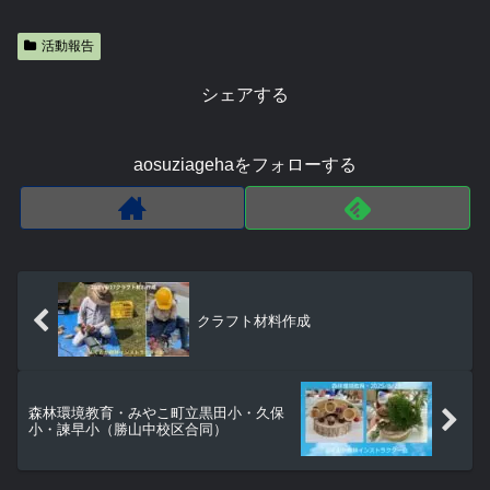
活動報告
シェアする
aosuziagehaをフォローする
クラフト材料作成
森林環境教育・みやこ町立黒田小・久保
小・諫早小（勝山中校区合同）