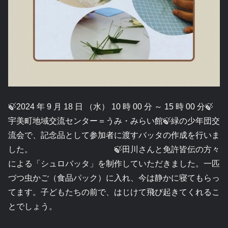
🍃2024 年 9 月 18 日 （水） 10 時 00 分 ～ 15 時 00 分🍃
宇美町地域交流センター＝うみ・みらい館🍃緑の少年団交
流会で、記念品として参加者に渡すバッタの作成を行いま
した。 🍃田川さんと免許皆伝の方々
による「シュロバッタ」を制作していただきました。一匹
づつ虫かご（食品パック）に入れ、今は静かに寝てもらっ
てます。子どもたちの前で、はじけて飛び起きてくれるこ
とでしょう。