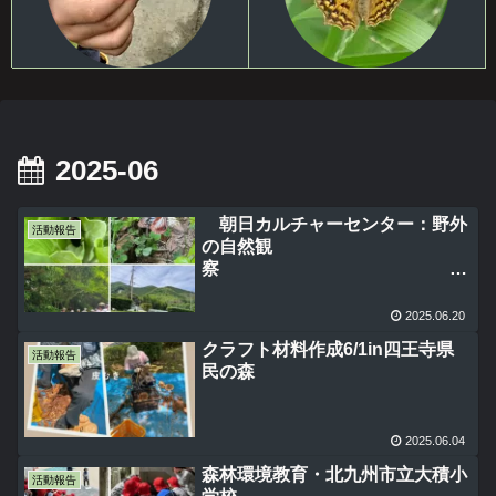
2025-06
朝日カルチャーセンター：野外
活動報告
の自然観
察
～四
ツ塚連山のふもと 水辺の公園散
2025.06.20
策～
クラフト材料作成6/1in四王寺県
活動報告
民の森
2025.06.04
森林環境教育・北九州市立大積小
活動報告