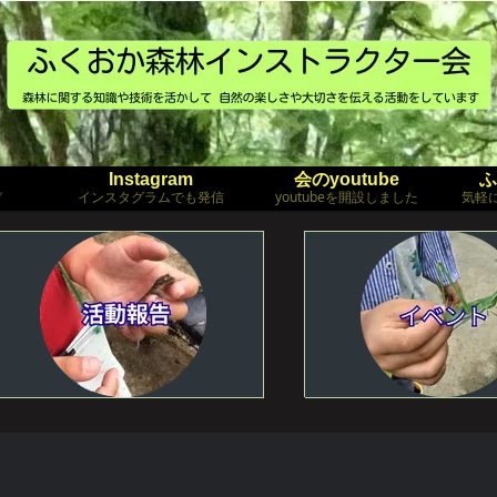
Instagram
会のyoutube
ふ
ぞ
インスタグラムでも発信
youtubeを開設しました
気軽