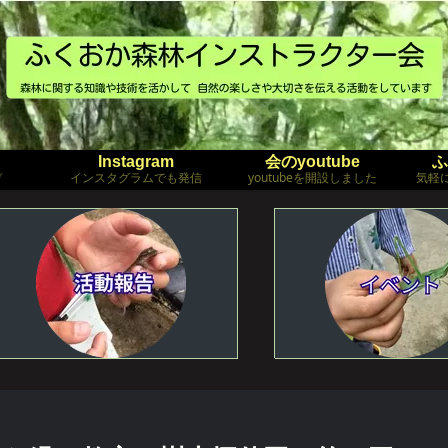
Instagram
会のyoutube
ふ
ぞ
インスタグラムでも発信
youtubeを開設しました
気軽