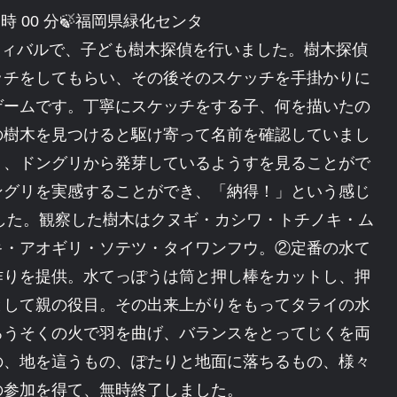
～ 15 時 00 分🍃福岡県緑化センタ
、子ども樹木探偵を行いました。樹木探偵
ッチをしてもらい、その後そのスケッチを手掛かりに
ゲームです。丁寧にスケッチをする子、何を描いたの
の樹木を見つけると駆け寄って名前を確認していまし
り、ドングリから発芽しているようすを見ることがで
ングリを実感することができ、「納得！」という感じ
ました。観察した樹木はクヌギ・カシワ・トチノキ・ム
キ・アオギリ・ソテツ・タイワンフウ。②定番の水て
作りを提供。水てっぽうは筒と押し棒をカットし、押
として親の役目。その出来上がりをもってタライの水
ろうそくの火で羽を曲げ、バランスをとってじくを両
の、地を這うもの、ぽたりと地面に落ちるもの、様々
の参加を得て、無時終了しました。