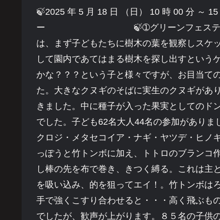
🍃2025 年 5 月 18 日 （日） 10 時 00 分 
ー 🍃➀グリーンフェスティバルで
は、まず子どもたちに樹木の葉を観察しスケ
して園内であてはまる樹木を探し出すという
かな？？？という子と様々ですが、お目当て
た。大きなクヌギのそばに実生のクヌギがあ
きました。中に種子が入った果実としてのド
でした。子ども62名大人44名の参加があり
クロジ・メタセコイア・ナギ・ヤツデ・ヒノ
っぽうと竹トンボに加え、トトロのブランコ
し棒の先を布で巻き、きつく縛る。これは主
を吸い込み、的を狙ってエイ！。竹トンボは
手で強くこすり合わせると・・・高く飛ぶも
でしたが、歓声が上がります。８５名の子供