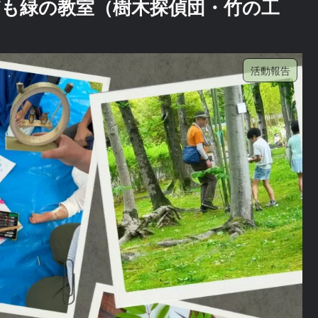
も緑の教室（樹木探偵団・竹の工
活動報告