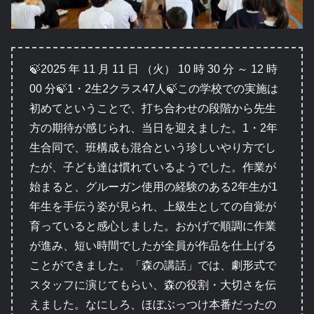
🍃2025 年 11 月 11 日 （火） 10 時 30 分 ～ 12 時
00 分🍃1・2生2クラス47人🍃この学校での実施は
初めてということで、打ち合わせの段階から先生
方の期待が感じられ、当日を迎えました。1・2年
生合同で、班構成も混合という珍しいやり方でし
たが、子ども達は慣れているようでした。作業が
始まると、グルーガン使用の経験のある2年生が1
年生を手伝う姿が見られ、上級生としての自覚が
育っていると感心しました。おかげで順調に作業
が進み、短い時間でしたが全員が作品を仕上げる
ことができました。「森の講話」では、劇形式で
スタッフに演じてもらい、森の役割・大切さを伝
えました。なにしろ、ほぼぶっつけ本番だったの