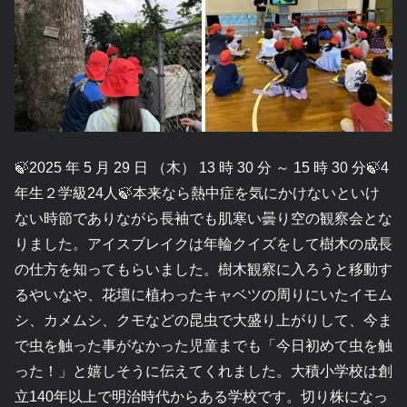
🍃2025 年 5 月 29 日 （木） 13 時 30 分 ～ 15 時 30 分🍃4
年生２学級24人🍃本来なら熱中症を気にかけないといけ
ない時節でありながら長袖でも肌寒い曇り空の観察会とな
りました。アイスブレイクは年輪クイズをして樹木の成長
の仕方を知ってもらいました。樹木観察に入ろうと移動す
るやいなや、花壇に植わったキャベツの周りにいたイモム
シ、カメムシ、クモなどの昆虫で大盛り上がりして、今ま
で虫を触った事がなかった児童までも「今日初めて虫を触
った！」と嬉しそうに伝えてくれました。大積小学校は創
立140年以上で明治時代からある学校です。切り株になっ