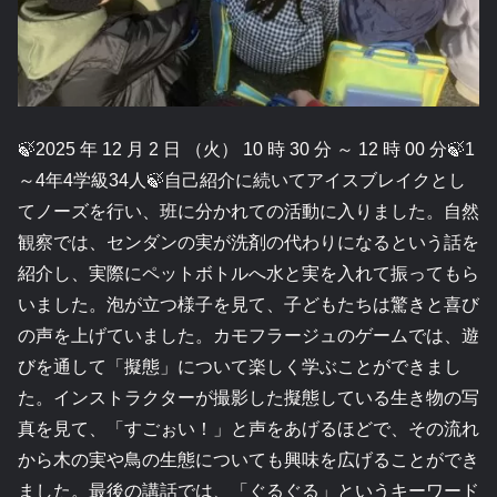
🍃2025 年 12 月 2 日 （火） 10 時 30 分 ～ 12 時 00 分🍃1
～4年4学級34人🍃自己紹介に続いてアイスブレイクとし
てノーズを行い、班に分かれての活動に入りました。自然
観察では、センダンの実が洗剤の代わりになるという話を
紹介し、実際にペットボトルへ水と実を入れて振ってもら
いました。泡が立つ様子を見て、子どもたちは驚きと喜び
の声を上げていました。カモフラージュのゲームでは、遊
びを通して「擬態」について楽しく学ぶことができまし
た。インストラクターが撮影した擬態している生き物の写
真を見て、「すごぉい！」と声をあげるほどで、その流れ
から木の実や鳥の生態についても興味を広げることができ
ました。最後の講話では、「ぐるぐる」というキーワード