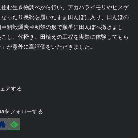
に住む生き物調べから行い、アカハライモリやヒメゲ
になったり長靴を履いたまま田んぼに入り、田んぼの
籾⇒籾殻燻炭⇒籾殻の形で順番に田んぼへ撒きまし
起こし、代搔き、田植えの工程を実際に体験してもら
レ」が意外に高評価をいただきました。
ェアする
agehaをフォローする