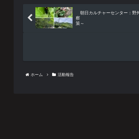
朝日カルチャーセンター：野
察 ～四ツ塚
策～
ホーム
活動報告