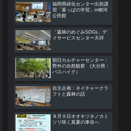
福岡県緑化センター出前講
習「葉っぱの学習」in柳河
公民館
「森林のめぐみSDGs」デ
イサービスセンター天拝
朝日カルチャーセンター：
野外の自然観察 (大分県：
バスハイク）
自主企画：ネイチャークラ
フトと森林の話
８月９日オオキツネノカミ
ソリ咲く真夏の車谷へ