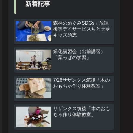
新着記事
森林のめぐみSDGs」放課
後等デイサービスちとせ夢
キッズ須恵
緑化講習会（出前講習）
「葉っぱの学習」
7/26サザンクス筑後「木の
おもちゃ作り体験教室」
サザンクス筑後「木のおも
ちゃ作り体験教室」