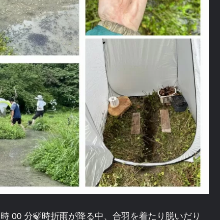
分 ～ 15 時 00 分🍃時折雨が降る中、合羽を着たり脱いだり