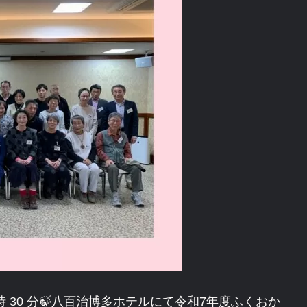
 ～ 17 時 30 分🍃八百治博多ホテルにて令和7年度ふくおか