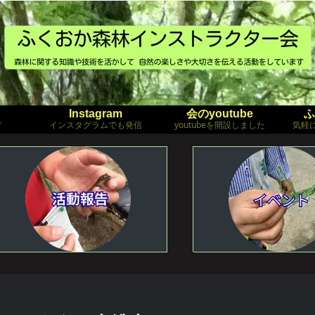
Instagram
会のyoutube
ふ
ぞ
インスタグラムでも発信
youtubeを開設しました
気軽