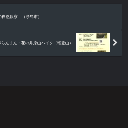
の自然観察 （糸島市）
春らんまん・花の井原山ハイク（軽登山）